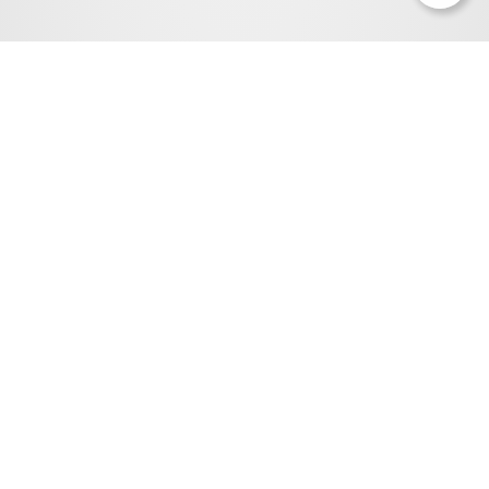
Probiotika na míru
Probiotika vyráběná zcela na míru pro každého klienta, na